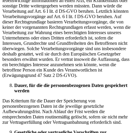
lebenswichtige Informationen an einen Arzt, ein Krankenhaus oder
sonstige Dritte weitergegeben werden müssten. Dann würde die
Verarbeitung auf Art. 6 I lit. d DS-GVO beruhen. Letztlich könnten
Verarbeitungsvorgänge auf Art. 6 I lit. f DS-GVO beruhen. Auf
dieser Rechtsgrundlage basieren Verarbeitungsvorgänge, die von
keiner der vorgenannten Rechtsgrundlagen erfasst werden, wenn die
Verarbeitung zur Wahrung eines berechtigten Interesses unseres
Unternehmens oder eines Dritten erforderlich ist, sofern die
Interessen, Grundrechte und Grundfreiheiten des Betroffenen nicht
überwiegen. Solche Verarbeitungsvorgänge sind uns insbesondere
deshalb gestattet, weil sie durch den Europäischen Gesetzgeber
besonders erwähnt wurden. Er vertrat insoweit die Auffassung, dass
ein berechtigtes Interesse anzunehmen sein könnte, wenn die
betroffene Person ein Kunde des Verantwortlichen ist
(Erwägungsgrund 47 Satz 2 DS-GVO).
Dauer, für die die personenbezogenen Daten gespeichert
werden
Das Kriterium für die Dauer der Speicherung von
personenbezogenen Daten ist die jeweilige gesetzliche
Aufbewahrungsfrist. Nach Ablauf der Frist werden die
entsprechenden Daten routinemäßig gelöscht, sofern sie nicht mehr
zur Vertragserfüllung oder Vertragsanbahnung erforderlich sind.
Gesetzliche oder vertragliche Vorschriften zur