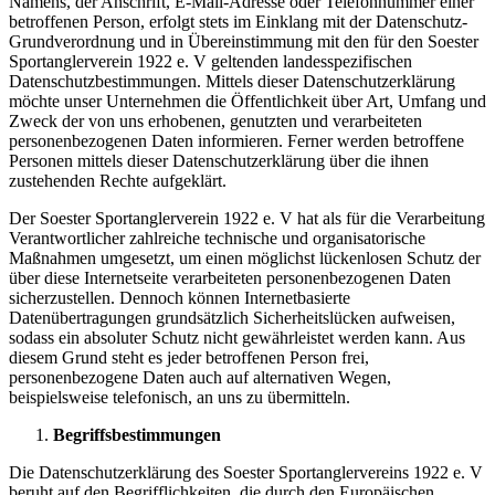
Namens, der Anschrift, E-Mail-Adresse oder Telefonnummer einer
betroffenen Person, erfolgt stets im Einklang mit der Datenschutz-
Grundverordnung und in Übereinstimmung mit den für den Soester
Sportanglerverein 1922 e. V geltenden landesspezifischen
Datenschutzbestimmungen. Mittels dieser Datenschutzerklärung
möchte unser Unternehmen die Öffentlichkeit über Art, Umfang und
Zweck der von uns erhobenen, genutzten und verarbeiteten
personenbezogenen Daten informieren. Ferner werden betroffene
Personen mittels dieser Datenschutzerklärung über die ihnen
zustehenden Rechte aufgeklärt.
Der Soester Sportanglerverein 1922 e. V hat als für die Verarbeitung
Verantwortlicher zahlreiche technische und organisatorische
Maßnahmen umgesetzt, um einen möglichst lückenlosen Schutz der
über diese Internetseite verarbeiteten personenbezogenen Daten
sicherzustellen. Dennoch können Internetbasierte
Datenübertragungen grundsätzlich Sicherheitslücken aufweisen,
sodass ein absoluter Schutz nicht gewährleistet werden kann. Aus
diesem Grund steht es jeder betroffenen Person frei,
personenbezogene Daten auch auf alternativen Wegen,
beispielsweise telefonisch, an uns zu übermitteln.
Begriffsbestimmungen
Die Datenschutzerklärung des Soester Sportanglervereins 1922 e. V
beruht auf den Begrifflichkeiten, die durch den Europäischen